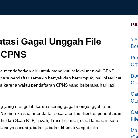
PA
tasi Gagal Unggah File
5 A
Bes
r CPNS
Pe
Org
g mendaftarkan diri untuk mengikuti seleksi menjadi CPNS
Dow
para pendaftar semakin banyak dan bertumpuk, hal ini terlihat
Gra
ga karena waktu pendaftaran CPNS yang beberapa hari lagi
Car
Oto
ng yang mengeluh karena sering gagal mengunggah atau
Car
NS mereka saat mendaftar secara online. Berkas pendaftaran
Fil
iri dari Scan KTP, Ijazah, Trasnkrip nilai, surat lamaran, surat
 lainnya sesuai jabatan-jabatan khusus yang dipilih.
Mak
(Sa