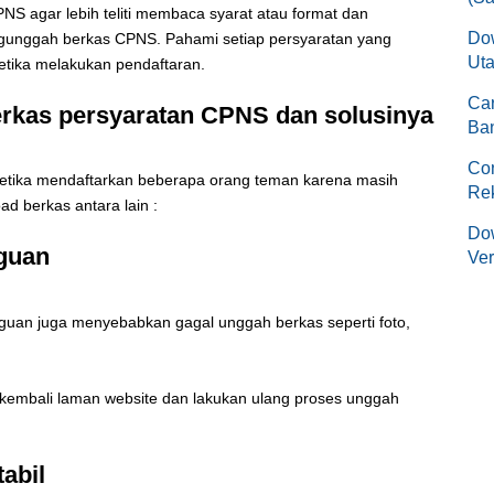
NS agar lebih teliti membaca syarat atau format dan
Do
ngunggah berkas CPNS. Pahami setiap persyaratan yang
Uta
tika melakukan pendaftaran.
Ca
rkas persyaratan CPNS dan solusinya
Ban
Co
ketika mendaftarkan beberapa orang teman karena masih
Re
d berkas antara lain :
Dow
gguan
Ver
guan juga menyebabkan gagal unggah berkas seperti foto,
 kembali laman website dan lakukan ulang proses unggah
tabil