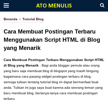
ATO MENULIS
Beranda
›
Tutorial Blog
Cara Membuat Postingan Terbaru
Menggunakan Script HTML di Blog
yang Menarik
Cara Membuat Postingan Terbaru Menggunakan Script HTML
di Blog yang Menarik
- Bagi anda blogger pemula atau orang
yang baru saja membuat blog di blogspot yang masih bingung
bagaimana cara pasang widget postingan terbaru di blog,
semoga tulisan tentang tutorial blog ini dapat bermanfaat buat
anda. Tulisan ini juga saya buat karena ada seorang teman yang
baru membuat blog, bertanya-tanya cara membuat postingan
terbaru.