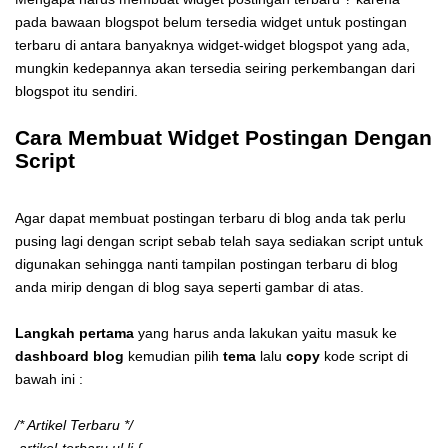
pada bawaan blogspot belum tersedia widget untuk postingan
terbaru di antara banyaknya widget-widget blogspot yang ada,
mungkin kedepannya akan tersedia seiring perkembangan dari
blogspot itu sendiri.
Cara Membuat Widget Postingan Dengan
Script
Agar dapat membuat postingan terbaru di blog anda tak perlu
pusing lagi dengan script sebab telah saya sediakan script untuk
digunakan sehingga nanti tampilan postingan terbaru di blog
anda mirip dengan di blog saya seperti gambar di atas.
Langkah pertama
yang harus anda lakukan yaitu masuk ke
dashboard blog
kemudian pilih
tema
lalu
copy
kode script di
bawah ini :
/* Artikel Terbaru */