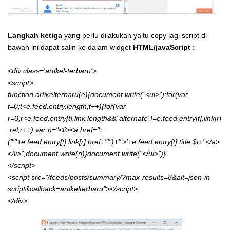
Langkah ketiga
yang perlu dilakukan yaitu copy lagi script di
bawah ini dapat salin ke dalam widget
HTML/javaScript
:
<div class='artikel-terbaru'>
<script>
function artikelterbaru(e){document.write("<ul>");for(var
t=0;t<e.feed.entry.length;t++){for(var
r=0;r<e.feed.entry[t].link.length&&"alternate"!=e.feed.entry[t].link[r]
.rel;r++);var n="<li><a href="+
("'"+e.feed.entry[t].link[r].href+"'")+'">'+e.feed.entry[t].title.$t+"</a>
</li>";document.write(n)}document.write("</ul>")}
</script>
<script src="/feeds/posts/summary/?max-results=8&alt=json-in-
script&callback=artikelterbaru"></script>
</div>