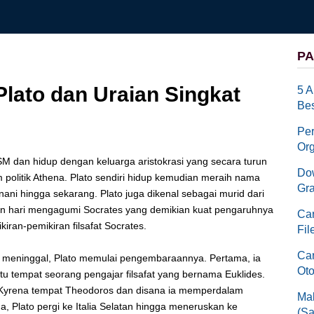
PA
lato dan Uraian Singkat
5 A
Bes
Pe
Org
SM dan hidup dengan keluarga aristokrasi yang secara turun
Dow
olitik Athena. Plato sendiri hidup kemudian meraih nama
Gra
nani hingga sekarang. Plato juga dikenal sebagai murid dari
an hari mengagumi Socrates yang demikian kuat pengaruhnya
Car
iran-pemikiran filsafat Socrates.
Fil
Car
tu meninggal, Plato memulai pengembaraannya. Pertama, ia
Oto
u tempat seorang pengajar filsafat yang bernama Euklides.
e Kyrena tempat Theodoros dan disana ia memperdalam
Mak
, Plato pergi ke Italia Selatan hingga meneruskan ke
(Sa