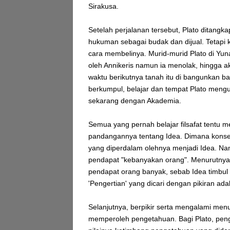
Sirakusa.
Setelah perjalanan tersebut, Plato ditangk
hukuman sebagai budak dan dijual. Tetapi 
cara membelinya. Murid-murid Plato di Yun
oleh Annikeris namun ia menolak, hingga ak
waktu berikutnya tanah itu di bangunkan 
berkumpul, belajar dan tempat Plato mengu
sekarang dengan Akademia.
Semua yang pernah belajar filsafat tentu me
pandangannya tentang Idea. Dimana konsep 
yang diperdalam olehnya menjadi Idea. Na
pendapat "kebanyakan orang". Menurutnya,
pendapat orang banyak, sebab Idea timbul 
'Pengertian' yang dicari dengan pikiran ad
Selanjutnya, berpikir serta mengalami me
memperoleh pengetahuan. Bagi Plato, penget