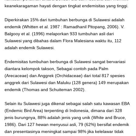
keanekaragaman hayati dengan tingkat endemisitas yang tinggi.
Diperkirakan 15% dari tumbuhan berbunga di Sulawesi adalah
endemik (Whitten et al. 1987 : Ramadhanil Pitopang, 2006). V.
Balgooy et al. (1996) melaporkan 933 tumbuhan asli dari
Sulawesi yang dibahas dalam Flora Malesiana waktu itu, 112
adalah endemik Sulawesi.
Endemisitas tumbuhan berbunga di Sulawesi sangat bervariasi
diantara kelompok takson, Sebagai contoh pada Palm
(Arecaceae) dan Anggrek (Orchidaceae) dari total 817 spesies
anggrek dari Sulawesi dan Maluku (128 genera) 149 merupakan
endemik (Thomas and Schuiteman 2002).
Selain itu Sulawesi juga dikenal sebagai salah satu kawasan EBA
(Endemic Bird Area) terpenting di Indonesia, dimana dari 328
jenis burungnya, 88% adalah jenis yang unik (White and Bruce,
1986). Dari 127 hewan menyusui asli, 79 (62%) bersifat endemik
dan presentasinya meningkat sampai 98% jika kelelawar tidak