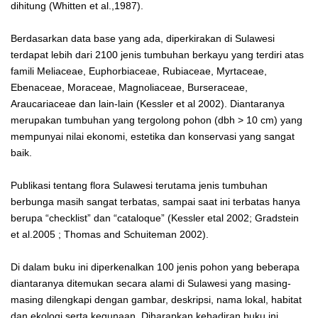
dihitung (Whitten et al.,1987).
Berdasarkan data base yang ada, diperkirakan di Sulawesi
terdapat lebih dari 2100 jenis tumbuhan berkayu yang terdiri atas
famili Meliaceae, Euphorbiaceae, Rubiaceae, Myrtaceae,
Ebenaceae, Moraceae, Magnoliaceae, Burseraceae,
Araucariaceae dan lain-lain (Kessler et al 2002). Diantaranya
merupakan tumbuhan yang tergolong pohon (dbh > 10 cm) yang
mempunyai nilai ekonomi, estetika dan konservasi yang sangat
baik.
Publikasi tentang flora Sulawesi terutama jenis tumbuhan
berbunga masih sangat terbatas, sampai saat ini terbatas hanya
berupa “checklist” dan “cataloque” (Kessler etal 2002; Gradstein
et al.2005 ; Thomas and Schuiteman 2002).
Di dalam buku ini diperkenalkan 100 jenis pohon yang beberapa
diantaranya ditemukan secara alami di Sulawesi yang masing-
masing dilengkapi dengan gambar, deskripsi, nama lokal, habitat
dan ekologi serta kegunaan. Diharapkan kehadiran buku ini