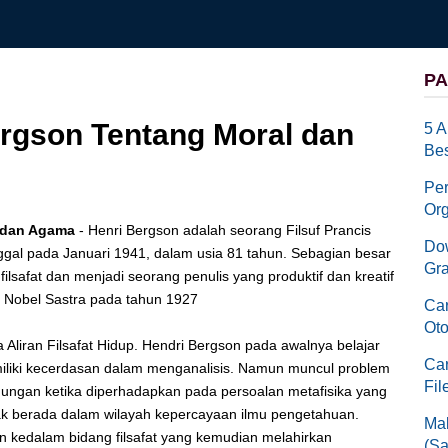
PA
ergson Tentang Moral dan
5 A
Bes
Pe
Org
l dan Agama
- Henri Bergson adalah seorang Filsuf Prancis
Dow
ggal pada Januari 1941, dalam usia 81 tahun. Sebagian besar
Gra
lsafat dan menjadi seorang penulis yang produktif dan kreatif
 Nobel Sastra pada tahun 1927
Car
Oto
Aliran Filsafat Hidup. Hendri Bergson pada awalnya belajar
Car
iliki kecerdasan dalam menganalisis. Namun muncul problem
Fil
gungan ketika diperhadapkan pada persoalan metafisika yang
dak berada dalam wilayah kepercayaan ilmu pengetahuan.
Mak
un kedalam bidang filsafat yang kemudian melahirkan
(Sa