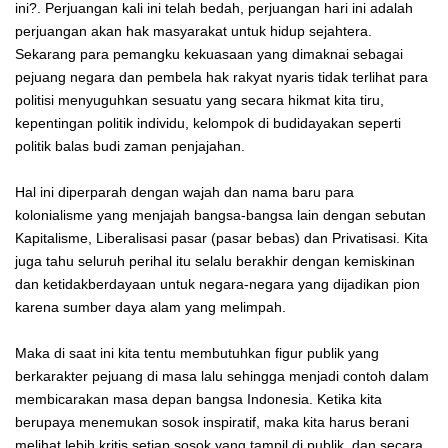
ini?. Perjuangan kali ini telah bedah, perjuangan hari ini adalah
perjuangan akan hak masyarakat untuk hidup sejahtera.
Sekarang para pemangku kekuasaan yang dimaknai sebagai
pejuang negara dan pembela hak rakyat nyaris tidak terlihat para
politisi menyuguhkan sesuatu yang secara hikmat kita tiru,
kepentingan politik individu, kelompok di budidayakan seperti
politik balas budi zaman penjajahan.
Hal ini diperparah dengan wajah dan nama baru para
kolonialisme yang menjajah bangsa-bangsa lain dengan sebutan
Kapitalisme, Liberalisasi pasar (pasar bebas) dan Privatisasi. Kita
juga tahu seluruh perihal itu selalu berakhir dengan kemiskinan
dan ketidakberdayaan untuk negara-negara yang dijadikan pion
karena sumber daya alam yang melimpah.
Maka di saat ini kita tentu membutuhkan figur publik yang
berkarakter pejuang di masa lalu sehingga menjadi contoh dalam
membicarakan masa depan bangsa Indonesia. Ketika kita
berupaya menemukan sosok inspiratif, maka kita harus berani
melihat lebih kritis setiap sosok yang tampil di publik, dan secara