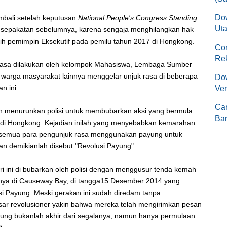
Do
mbali setelah keputusan
National People's Congress Standing
Uta
sepakatan sebelumnya, karena sengaja menghilangkan hak
ih pemimpin Eksekutif pada pemilu tahun 2017 di Hongkong.
Co
Re
 rasa dilakukan oleh kelompok Mahasiswa, Lembaga Sumber
warga masyarakat lainnya menggelar unjuk rasa di beberapa
Dow
n ini.
Ver
Ca
h menurunkan polisi untuk membubarkan aksi yang bermula
Ban
is di Hongkong. Kejadian inilah yang menyebabkan kemarahan
tu semua para pengunjuk rasa menggunakan payung untuk
an demikianlah disebut "Revolusi Payung"
ri ini di bubarkan oleh polisi dengan menggusur tenda kemah
tunya di Causeway Bay, di tangga15 Desember 2014 yang
i Payung. Meski gerakan ini sudah diredam tanpa
sar revolusioner yakin bahwa mereka telah mengirimkan pesan
ayung bukanlah akhir dari segalanya, namun hanya permulaan