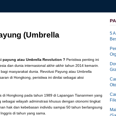
PA
ayung (Umbrella
5 A
Bes
Pe
Org
 payung atau Umbrella Revolution ?
Peristiwa penting ini
Dow
ia dan dunia internasional akhir-akhir tahun 2014 kemarin.
Gra
 bagi masyarakat dunia. Revolusi Payung atau Umbrella
aran di Hongkong, peristiwa ini dinilai sebagai aksi
Car
Oto
Car
tes di Hongkong pada tahun 1989 di Lapangan Tiananmen yang
Fil
sebagai wilayah adminstrasi khusus dengan otonomi tingkat
inan hak dan kebebasan individu sampai 50 tahun berlangsung
Mak
Inggris di tahun yang sama.
(Sa