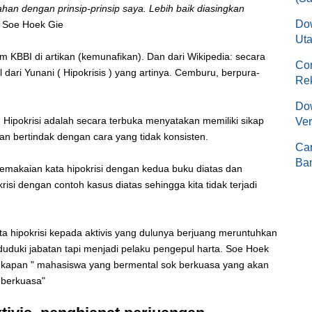
n dengan prinsip-prinsip saya. Lebih baik diasingkan
Do
" Soe Hoek Gie
Uta
lam KBBI di artikan (kemunafikan). Dan dari Wikipedia: secara
Co
l dari Yunani ( Hipokrisis ) yang artinya. Cemburu, berpura-
Re
Dow
 Hipokrisi adalah secara terbuka menyatakan memiliki sikap
Ver
ian bertindak dengan cara yang tidak konsisten.
Ca
Ban
emakaian kata hipokrisi dengan kedua buku diatas dan
si dengan contoh kasus diatas sehingga kita tidak terjadi
 hipokrisi kepada aktivis yang dulunya berjuang meruntuhkan
duki jabatan tapi menjadi pelaku pengepul harta. Soe Hoek
gkapan " mahasiswa yang bermental sok berkuasa yang akan
u berkuasa"