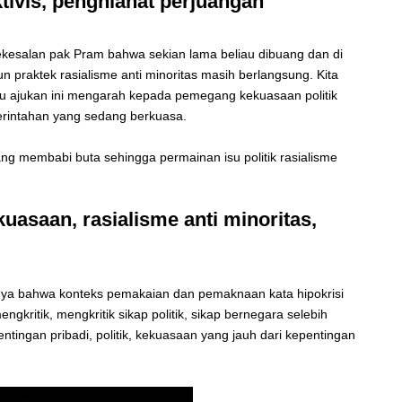
tivis, penghianat perjuangan
ekesalan pak Pram bahwa sekian lama beliau dibuang dan di
 praktek rasialisme anti minoritas masih berlangsung. Kita
au ajukan ini mengarah kepada pemegang kekuasaan politik
merintahan yang sedang berkuasa.
ang membabi buta sehingga permainan isu politik rasialisme
uasaan, rasialisme anti minoritas,
nya bahwa konteks pemakaian dan pemaknaan kata hipokrisi
ngkritik, mengkritik sikap politik, sikap bernegara selebih
ngan pribadi, politik, kekuasaan yang jauh dari kepentingan