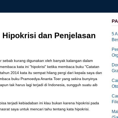
PA
 Hipokrisi dan Penjelasan
5 A
Bes
Pe
Org
ar sebab kurang digunakan oleh banyak kalangan dalam
Dow
 membaca kata ini "hipokrisi" ketika membaca buku "Catatan
Gra
hun 2014 kata itu sempat hilang pergi dari kepala saya dan
embaca buku Pramoedya Ananta Toer yang sekira bunyinya
Car
apun tak harus lagi terjadi di Indonesia, sungguh suatu aib
Oto
Car
Fil
bisa terjadi kebiadaban ini klau bukan karena hipokrisi pada
srat saya untuk mencari tahu tentang kata hipokrisi.
Mak
(Sa