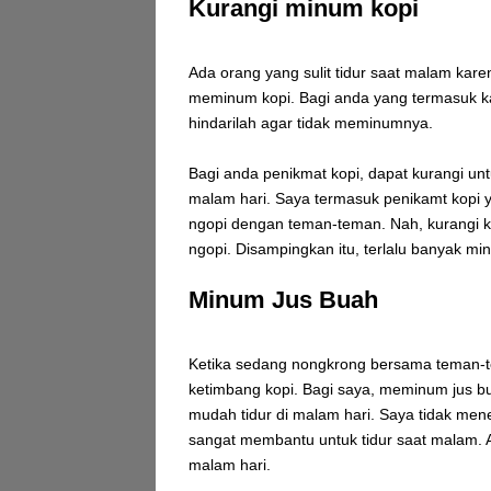
Kurangi minum kopi
Ada orang yang sulit tidur saat malam kar
meminum kopi. Bagi anda yang termasuk kat
hindarilah agar tidak meminumnya.
Bagi anda penikmat kopi, dapat kurangi u
malam hari. Saya termasuk penikamt kopi ya
ngopi dengan teman-teman. Nah, kurangi ke
ngopi. Disampingkan itu, terlalu banyak mi
Minum Jus Buah
Ketika sedang nongkrong bersama teman-te
ketimbang kopi. Bagi saya, meminum jus b
mudah tidur di malam hari. Saya tidak men
sangat membantu untuk tidur saat malam. A
malam hari.