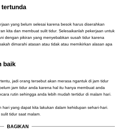
 tertunda
rjaan yang belum selesai karena besok harus diserahkan
n kita dan membuat sulit tidur. Selesaikanlah pekerjaan untuk
ani dengan pikiran yang menyebabkan susah tidur karena
pakah dimarahi atasan atau tidak atau memikirkan alasan apa
n baik
tentu, jadi orang tersebut akan merasa ngantuk di jam tidur
ebelum jam tidur anda karena hal itu hanya membuat anda
 secara rutin sehingga anda lebih mudah tertidur di malam hari.
lam hari yang dapat kita lakukan dalam kehidupan sehari-hari.
ulit tidur saat malam.
BAGIKAN