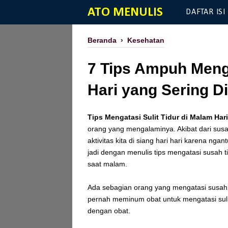
ATO MENULIS
DAFTAR ISI
Beranda
›
Kesehatan
7 Tips Ampuh Menga
Hari yang Sering D
Tips Mengatasi Sulit Tidur di Malam Hari
orang yang mengalaminya. Akibat dari sus
aktivitas kita di siang hari hari karena ng
jadi dengan menulis tips mengatasi susah t
saat malam.
Ada sebagian orang yang mengatasi susah 
pernah meminum obat untuk mengatasi sulit
dengan obat.